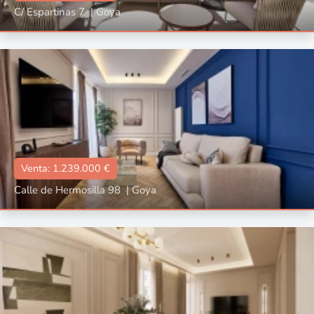
C/ Espartinas 7
|
Goya
Tipo
Con terraza, Con ascensor, Reformado, Amueblado
📐:
120 m2
🛌🏼:
1
🛀🏼:
1
Venta: 1.239.000 €
Calle de Hermosilla 98
|
Goya
Tipo
Con ascensor, Reformado
📐:
102 m2
🛌🏼:
2
🛀🏼:
2