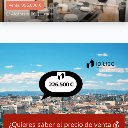
Venta: 995.000 €
C/ Alcántara 50
|
Lista
Tipo
Con ascensor, Reformado, Amueblado
📐:
106 m2
🛌🏼:
2
🛀🏼:
2
¿Quieres saber el precio de venta 💰