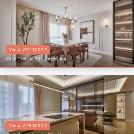
📐:
223 m2
🛌🏼:
4
🛀🏼:
4
Venta: 2.919.000 €
Calle Castelló 98
|
Castellana
Tipo
Con terraza, Con garaje, Con ascensor, Reformado, Amueblado
📐:
253 m2
🛌🏼:
3
🛀🏼:
3
Venta: 2.259.000 €