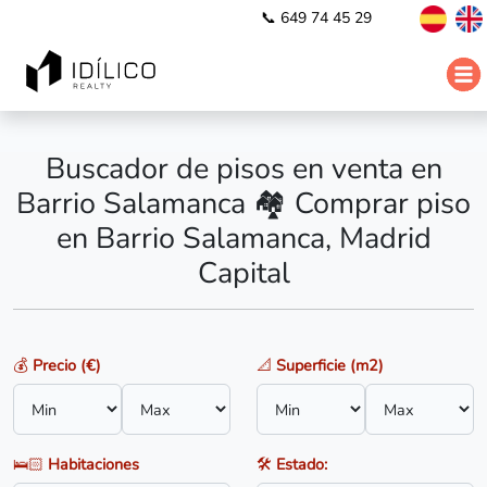
📞 649 74 45 29
Buscador de pisos en venta en
Barrio Salamanca 🏘️ Comprar piso
en Barrio Salamanca, Madrid
Capital
💰
Precio (€)
📐
Superficie (m2)
🛌🏻
Habitaciones
🛠️
Estado: