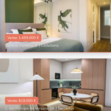
Venta: 1.459.000 €
General Pardiñas 8
|
Castellana
Tipo
Con ascensor, Reformado
📐:
97 m2
🛌🏼:
2
🛀🏼:
2
Venta: 819.000 €
C. del Príncipe de Vergara, 39
|
Recoletos