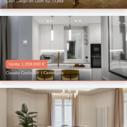
Calle Diego de León 52
|
Lista
Tipo
Con terraza, Con ascensor, Reformado, Amueblado
📐:
197 m2
🛌🏼:
3
🛀🏼:
3
Venta: 1.359.000 €
Claudio Coello 88
|
Castellana
Tipo
Con ascensor, Reformado
📐:
101 m2
🛌🏼:
2
🛀🏼:
2