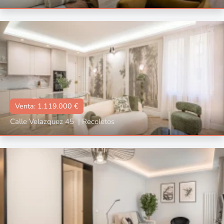
Tipo
Reformado, Amueblado
📐:
76 m2
🛌🏼:
2
🛀🏼:
2
Venta: 1.119.000 €
Calle Velazquez 45
|
Recoletos
Tipo
Con ascensor, Reformado
📐:
79 m2
🛌🏼:
2
🛀🏼:
2