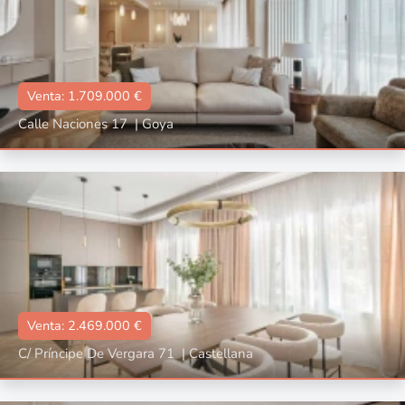
Venta: 1.709.000 €
Calle Naciones 17
|
Goya
Tipo
Con terraza, Con garaje, Con ascensor, Reformado, Amueblado
📐:
164 m2
🛌🏼:
3
🛀🏼:
3
Venta: 2.469.000 €
C/ Príncipe De Vergara 71
|
Castellana
Tipo
Con terraza, Reformado, Amueblado