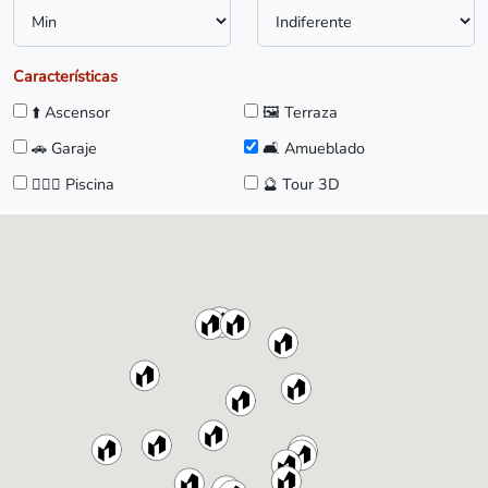
Características
⬆️ Ascensor
🖼️ Terraza
🚗 Garaje
🛋️ Amueblado
🏊🏼‍♀️ Piscina
🔮 Tour 3D