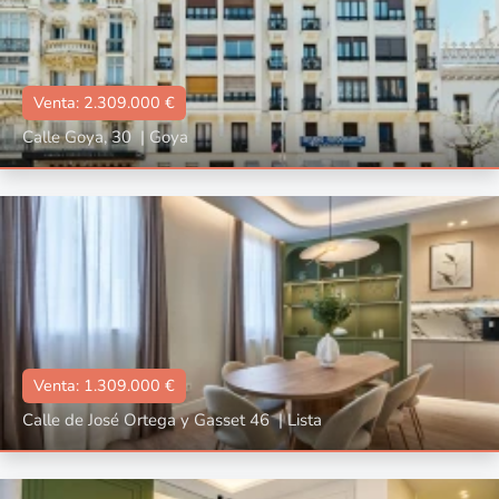
Venta: 2.309.000 €
Calle Goya, 30
|
Goya
Tipo
Con ascensor, Reformado, Amueblado
📐:
132 m2
🛌🏼:
3
🛀🏼:
3
Venta: 1.309.000 €
Calle de José Ortega y Gasset 46
|
Lista
Tipo
Con ascensor, Reformado, Amueblado
📐:
105 m2
🛌🏼:
2
🛀🏼:
2