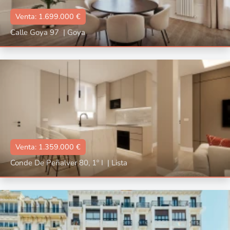
Venta: 1.699.000 €
Calle Goya 97
|
Goya
Tipo
Con ascensor, Reformado, Amueblado
📐:
144 m2
🛌🏼:
2
🛀🏼:
3
Venta: 1.359.000 €
Conde De Peñalver 80, 1º I
|
Lista
Tipo
Con ascensor, Reformado, Amueblado
📐:
106 m2
🛌🏼:
2
🛀🏼:
2