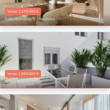
Venta: 2.279.000 €
Calle Hermosilla 5
|
Recoletos
Tipo
Con terraza, Con ascensor, Reformado, Amueblado
📐:
121 m2
🛌🏼:
2
🛀🏼:
3
Venta: 1.659.000 €
C/ Naciones 12
|
Goya
Tipo
Con terraza, Con ascensor, Reformado, Amueblado
📐:
129 m2
🛌🏼:
3
🛀🏼:
3