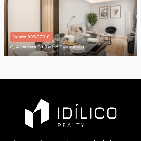
Venta: 995.000 €
C/ Alcántara 50 (Barrio Salamanca)
Tipo
Con ascensor, Reformado, Amueblado
Superficie
97 m2
Dorm.:
3
Baños:
2