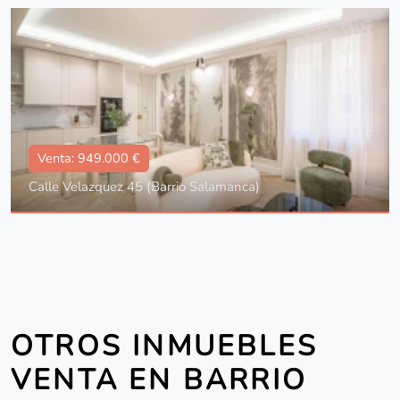
Superficie
106 m2
Dorm.:
2
Baños:
2
Venta: 949.000 €
Calle Velazquez 45 (Barrio Salamanca)
Tipo
Con ascensor, Reformado
Superficie
79 m2
Dorm.:
2
Baños:
2
OTROS INMUEBLES
VENTA EN BARRIO