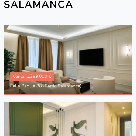
SALAMANCA
Venta: 1.399.000 €
Calle Padilla 88 (Barrio Salamanca)
Tipo
Con ascensor, Reformado, Amueblado
Superficie
97 m2
Dorm.:
3
Baños:
2