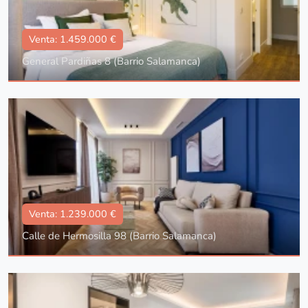
Venta: 1.459.000 €
General Pardiñas 8 (Barrio Salamanca)
Tipo
Con ascensor, Reformado
Superficie
97 m2
Dorm.:
3
Baños:
2
Venta: 1.239.000 €
Calle de Hermosilla 98 (Barrio Salamanca)
Tipo
Con ascensor, Reformado
Superficie
97 m2
Dorm.:
3
Baños:
2